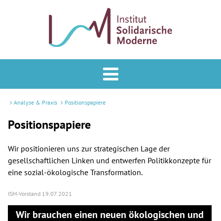
Analyse & Praxis
Forum
Analyse & Praxis
Positionspapiere
Podcast
Positionspapiere
Veranstaltungen
Wir positionieren uns zur strategischen Lage der
gesellschaftlichen Linken und entwerfen Politikkonzepte für
ISM
eine sozial-ökologische Transformation.
Mitglied werden
ISM-Vorstand
19.07.2021
Wir brauchen einen neuen ökologischen und
Newsletter