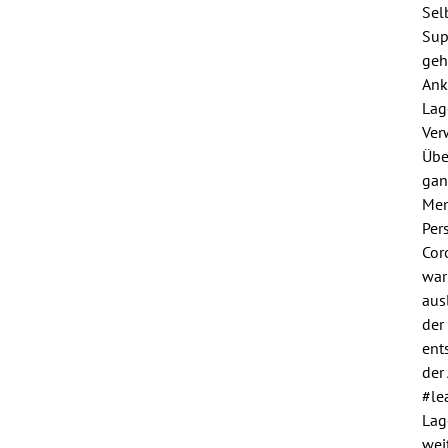
Sel
Sup
geh
Ank
Lag
Ver
Übe
gan
Men
Per
Cor
war
aus
der
ent
der
#le
Lag
wei