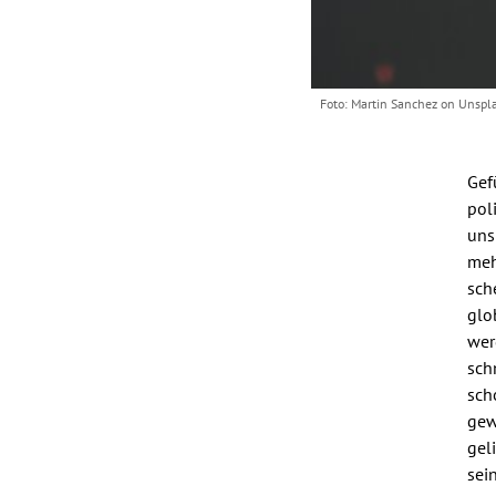
Martin Sanchez on Unspl
Gef
pol
uns
meh
sch
glo
wer
sch
sch
gew
gel
sei