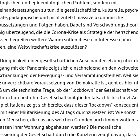
ologischen und epidemiologischen Problem, sondern mit
einandersetzungen zu tun, die gesellschaftliche, kulturelle, psych
iale, pädagogische und nicht zuletzt massive ökonomische
aussetzungen und Folgen haben. Dabei sind Verschwörungstheor
ig überzeugend, die die Corona-Krise als Strategie der herrschen
ssen begreifen wollen: Warum sollen diese ein Interesse daran
en, eine Weltwirtschaftskrise auszulösen?
 Dringlichkeit einer gesellschaftlichen Auseinandersetzung über d
ang mit der Pandemie zeigt sich einschneidend an den weltweit
schränkungen der Bewegungs- und Versammlungsfreiheit. Weil si
e unverzichtbare Voraussetzung von Demokratie ist, geht es hier n
ß um die technische Frage, ob der "lockdown" der Gesellschaft vo
 Infektion bedrohte Gesellschaftsmitglieder tatsächlich schützt. A
spiel Italiens zeigt sich bereits, dass dieser "lockdown" konsequen
 mit einer Militarisierung des Alltags durchzusetzen ist: Wie sonst
len Menschen, die das aus welchen Gründen auch immer wollen,
lassen ihrer Wohnung abgehalten werden? Die moralische
essierung der Gesellschaft durch die Kanzlerin zeugt davon, dass