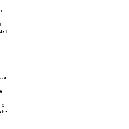
er
l
darf
s
, zu
m
e
die
sche