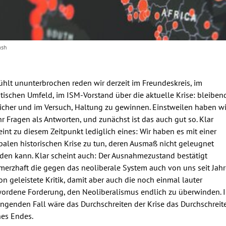
ash
ühlt ununterbrochen reden wir derzeit im Freundeskreis, im
itischen Umfeld, im ISM-Vorstand über die aktuelle Krise: bleiben
icher und im Versuch, Haltung zu gewinnen. Einstweilen haben wi
r Fragen als Antworten, und zunächst ist das auch gut so. Klar
eint zu diesem Zeitpunkt lediglich eines: Wir haben es mit einer
balen historischen Krise zu tun, deren Ausmaß nicht geleugnet
den kann. Klar scheint auch: Der Ausnahmezustand bestätigt
merzhaft die gegen das neoliberale System auch von uns seit Jah
on geleistete Kritik, damit aber auch die noch einmal lauter
ordene Forderung, den Neoliberalismus endlich zu überwinden. 
ingenden Fall wäre das Durchschreiten der Krise das Durchschreit
nes Endes.