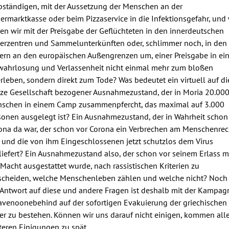
bständigen, mit der Aussetzung der Menschen an der
ermarktkasse oder beim Pizzaservice in die Infektionsgefahr, und
en wir mit der Preisgabe der Geflüchteten in den innerdeutschen
erzentren und Sammelunterkünften oder, schlimmer noch, in den
ern an den europäischen Außengrenzen um, einer Preisgabe in ei
wahrlosung und Verlassenheit nicht einmal mehr zum bloßen
rleben, sondern direkt zum Tode? Was bedeutet ein virtuell auf di
ze Gesellschaft bezogener Ausnahmezustand, der in Moria 20.00
schen in einem Camp zusammenpfercht, das maximal auf 3.000
sonen ausgelegt ist? Ein Ausnahmezustand, der in Wahrheit schon
ona da war, der schon vor Corona ein Verbrechen am Menschenrec
 und die von ihm Eingeschlossenen jetzt schutzlos dem Virus
liefert? Ein Ausnahmezustand also, der schon vor seinem Erlass m
 Macht ausgestattet wurde, nach rassistischen Kriterien zu
scheiden, welche Menschenleben zählen und welche nicht? Noch
 Antwort auf diese und andere Fragen ist deshalb mit der Kampag
avenoonebehind auf der sofortigen Evakuierung der griechischen
er zu bestehen. Können wir uns darauf nicht einigen, kommen all
teren Einigungen zu spät.