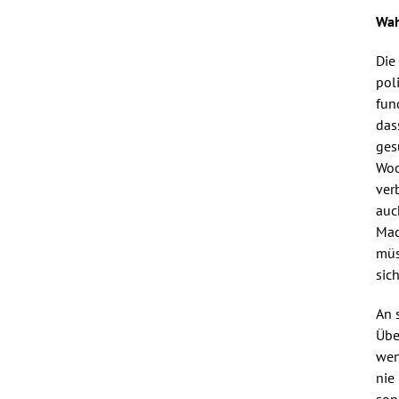
Wah
Die
pol
fun
das
ges
Woc
ver
auc
Mac
müs
sic
An 
Übe
wen
nie
son