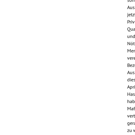
Aus
jet
Pri
Qua
und
Nöt
Men
ver
Bez
Aus
die
Apr
Has
hab
Maß
ver
ger
zu 