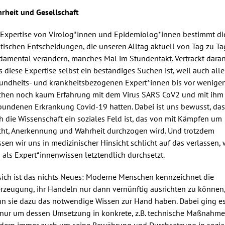
rheit und Gesellschaft
 Expertise von Virolog*innen und Epidemiolog*innen bestimmt di
itischen Entscheidungen, die unseren Alltag aktuell von Tag zu Ta
damental verändern, manches Mal im Stundentakt. Vertrackt daran 
s diese Expertise selbst ein beständiges Suchen ist, weil auch alle
undheits- und krankheitsbezogenen Expert*innen bis vor wenige
hen noch kaum Erfahrung mit dem Virus SARS CoV2 und mit ihm
bundenen Erkrankung Covid-19 hatten. Dabei ist uns bewusst, das
h die Wissenschaft ein soziales Feld ist, das von mit Kämpfen um
ht, Anerkennung und Wahrheit durchzogen wird. Und trotzdem
sen wir uns in medizinischer Hinsicht schlicht auf das verlassen,
h als Expert*innenwissen letztendlich durchsetzt.
sich ist das nichts Neues: Moderne Menschen kennzeichnet die
rzeugung, ihr Handeln nur dann vernünftig ausrichten zu können
n sie dazu das notwendige Wissen zur Hand haben. Dabei ging e
 nur um dessen Umsetzung in konkrete, z.B. technische Maßnahme
dern immer auch um seine Bewährung und Durchsetzung in sozia