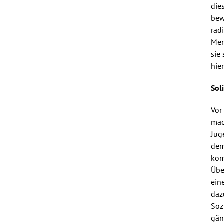
die
bew
rad
Men
sie
hie
Sol
Vor
mac
Jug
dem
kom
Übe
ein
daz
Soz
gän