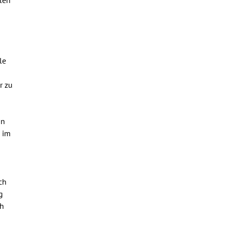
le
r zu
in
e im
ch
g
ch