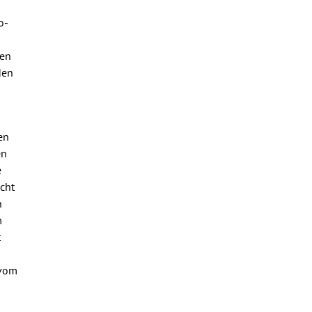
o-
ien
den
en
en
e
icht
n
m
t
 vom