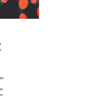
d
r
ren
Im
en