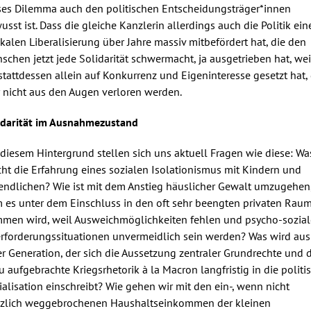
ses Dilemma auch den politischen Entscheidungsträger*innen
usst ist. Dass die gleiche Kanzlerin allerdings auch die Politik ein
ikalen Liberalisierung über Jahre massiv mitbefördert hat, die den
schen jetzt jede Solidarität schwermacht, ja ausgetrieben hat, wei
 stattdessen allein auf Konkurrenz und Eigeninteresse gesetzt hat, 
r nicht aus den Augen verloren werden.
idarität im Ausnahmezustand
 diesem Hintergrund stellen sich uns aktuell Fragen wie diese: Wa
ht die Erfahrung eines sozialen Isolationismus mit Kindern und
endlichen? Wie ist mit dem Anstieg häuslicher Gewalt umzugehen
 es unter dem Einschluss in den oft sehr beengten privaten Rau
men wird, weil Ausweichmöglichkeiten fehlen und psycho-sozial
rforderungssituationen unvermeidlich sein werden? Was wird aus
er Generation, der sich die Aussetzung zentraler Grundrechte und 
u aufgebrachte Kriegsrhetorik à la Macron langfristig in die politi
ialisation einschreibt? Wie gehen wir mit den ein-, wenn nicht
zlich weggebrochenen Haushaltseinkommen der kleinen