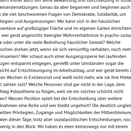
einandersetzungen. Genau da aber begannen und beginnen auch
zt die viel beschworenen Fragen von Demokratie, Solidarität, um
vilegien und Ausgrenzungen: Wer kann sich in der häuslichen
rantäne auf großzügiger Fläche und im eigenen Garten einrichten
 wer gerät angesichts beengter Wohnverhältnisse in psycho-sozia
e oder unter die reale Bedrohung häuslicher Gewalt? Welche
schen drohen jetzt, wenn sie sich vernünftig verhalten, noch meh
einsamen? Wer schaut auch einer Ausgangssperre bei laufenden
ügen entspannt entgegen, genießt unter Umständen sogar die
sicht auf Entschleunigung im Arbeitsalltag, und wer gerät bereits 
sen Wochen in Existenznot und weiß nicht mehr, wie sie ihre Miet
il zahlen soll? Welche Personen sind gar nicht in der Lage, dem
htag #
stayathome
zu folgen, weil sie ein solches schlicht nicht
en? Wessen Position spielt bei der Entscheidung über weitere
nahmen eine Rolle und wer bleibt ungehört? Die deutlich unglei
teilten Privilegien, Zugänge und Möglichkeiten der Mitbestimmun
aten dieser Tage, trotz aller sozialpolitischen Entscheidungen, no
wenig in den Blick: Wir haben es eben keineswegs nur mit einem