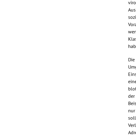
vir
Aus
soz
Vor
wen
Kla
hab
Die
Umg
Ein
ein
blo
der
Bei
nur
sol
Ver
Adr