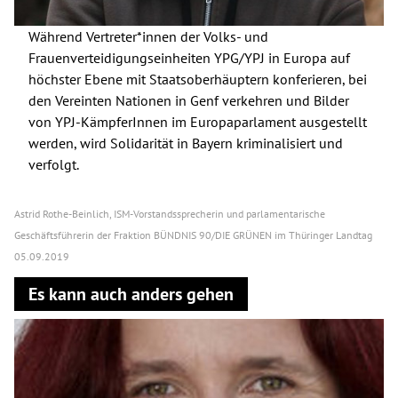
Während Vertreter*innen der Volks- und
Frauenverteidigungseinheiten YPG/YPJ in Europa auf
höchster Ebene mit Staatsoberhäuptern konferieren, bei
den Vereinten Nationen in Genf verkehren und Bilder
von YPJ-KämpferInnen im Europaparlament ausgestellt
werden, wird Solidarität in Bayern kriminalisiert und
verfolgt.
Astrid Rothe-Beinlich, ISM-Vorstandssprecherin und parlamentarische
Geschäftsführerin der Fraktion BÜNDNIS 90/DIE GRÜNEN im Thüringer Landtag
05.09.2019
Es kann auch anders gehen