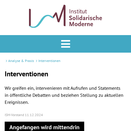
Analyse & Praxis
Forum
Analyse & Praxis
Interventionen
Podcast
Interventionen
Veranstaltungen
Wir greifen ein, intervenieren mit Aufrufen und Statements
in öffentliche Debatten und beziehen Stellung zu aktuellen
ISM
Ereignissen.
Mitglied werden
ISM-Vorstand
11.12.2024
Angefangen wird mittendrin
Newsletter