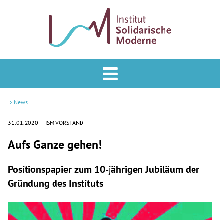
Analyse & Praxis
Forum
News
Podcast
31.01.2020
ISM VORSTAND
Aufs Ganze gehen!
Veranstaltungen
ISM
Positionspapier zum 10-jährigen Jubiläum der
Gründung des Instituts
Mitglied werden
Newsletter