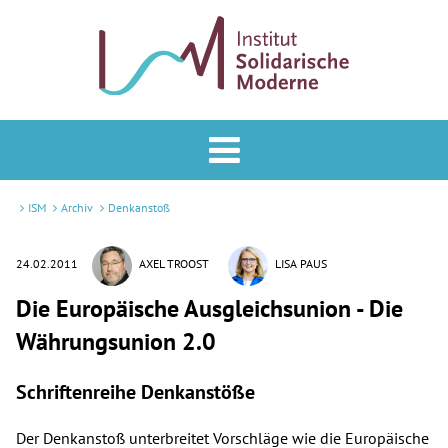
Analyse & Praxis
Forum
ISM
Archiv
Denkanstoß
Podcast
24.02.2011
AXEL TROOST
LISA PAUS
Veranstaltungen
Die Europäische Ausgleichsunion - Die
Währungsunion 2.0
ISM
Mitglied werden
Schriftenreihe Denkanstöße
Newsletter
Der Denkanstoß unterbreitet Vorschläge wie die Europäische