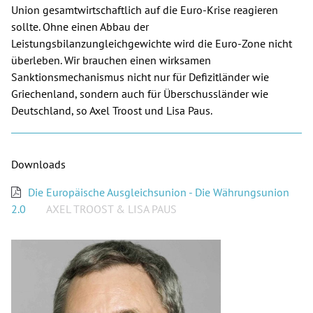
Union gesamtwirtschaftlich auf die Euro-Krise reagieren
sollte. Ohne einen Abbau der
Spenden
Leistungsbilanzungleichgewichte wird die Euro-Zone nicht
überleben. Wir brauchen einen wirksamen
Kontakt
Sanktionsmechanismus nicht nur für Defizitländer wie
Griechenland, sondern auch für Überschussländer wie
Presse
Deutschland, so Axel Troost und Lisa Paus.
English
Downloads
Die Europäische Ausgleichsunion - Die Währungsunion
2.0
AXEL TROOST & LISA PAUS