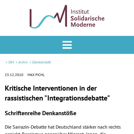
Analyse & Praxis
Forum
ISM
Archiv
Denkanstoß
Podcast
23.12.2010
MAX PICHL
Kritische Interventionen in der
Veranstaltungen
rassistischen "Integrationsdebatte"
ISM
Schriftenreihe Denkanstöße
Mitglied werden
Die Sarrazin-Debatte hat Deutschland stärker nach rechts
Newsletter