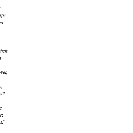
r
efer
en
heit
n
Wer,
,
ht?
e
rt
s.“