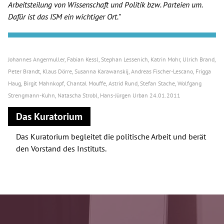
Arbeitsteilung von Wissenschaft und Politik bzw. Parteien um.
Dafür ist das ISM ein wichtiger Ort.
"
Johannes Angermuller
Fabian Kessl
Stephan Lessenich
Katrin Mohr
Ulrich Brand
Peter Brandt
Klaus Dörre
Susanna Karawanskij
Andreas Fischer-Lescano
Frigga
Haug
Birgit Mahnkopf
Chantal Mouffe
Astrid Rund
Stefan Stache
Wolfgang
Strengmann-Kuhn
Natascha Strobl
Hans-Jürgen Urban
24.01.2011
Das Kuratorium
Das Kuratorium begleitet die politische Arbeit und berät
den Vorstand des Instituts.