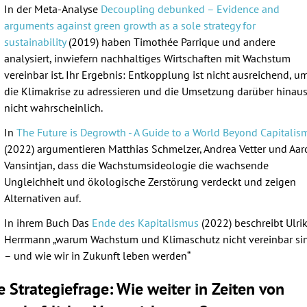
In der Meta-Analyse
Decoupling debunked – Evidence and
arguments against green growth as a sole strategy for
sustainability
(2019) haben Timothée Parrique und andere
analysiert, inwiefern nachhaltiges Wirtschaften mit Wachstum
vereinbar ist. Ihr Ergebnis: Entkopplung ist nicht ausreichend, u
die Klimakrise zu adressieren und die Umsetzung darüber hinau
nicht wahrscheinlich.
In
The Future is Degrowth - A Guide to a World Beyond Capitalis
(2022) argumentieren Matthias Schmelzer, Andrea Vetter und Aar
Vansintjan, dass die Wachstumsideologie die wachsende
Ungleichheit und ökologische Zerstörung verdeckt und zeigen
Alternativen auf.
In ihrem Buch Das
Ende des Kapitalismus
(2022) beschreibt Ulri
Herrmann „warum Wachstum und Klimaschutz nicht vereinbar si
– und wie wir in Zukunft leben werden“
e Strategiefrage: Wie weiter in Zeiten von