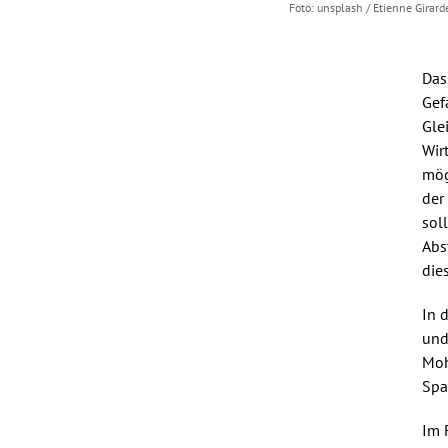
unsplash / Etienne Girard
Das
Gef
Gle
Wir
mög
der
sol
Abs
dies
In 
und
Moh
Spa
Im 