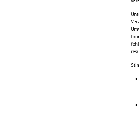
Unt
Ver
Umw
Inn
feh
res
Sti