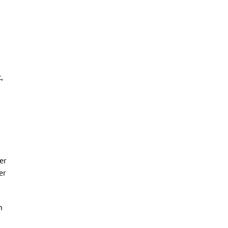
,
er
er
h