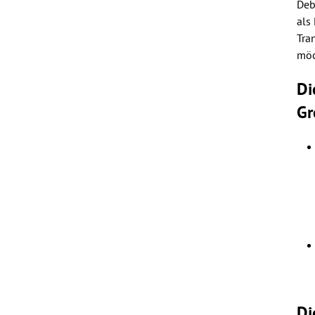
Deb
als
Tra
möc
Di
Gr
Di