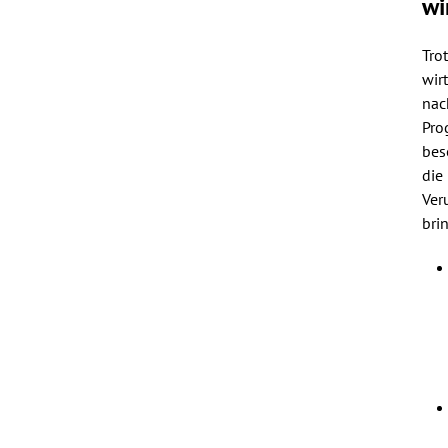
wi
Tro
wir
nac
Pro
bes
die
Ver
bri