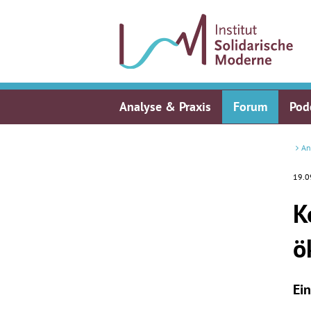
Analyse & Praxis
Forum
Pod
An
19.0
K
ö
Ei