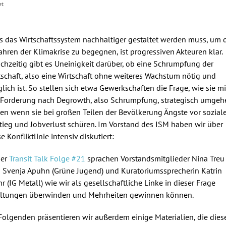
et
s das Wirtschaftssystem nachhaltiger gestaltet werden muss, um 
ahren der Klimakrise zu begegnen, ist progressiven Akteuren klar.
ichzeitig gibt es Uneinigkeit darüber, ob eine Schrumpfung der
tschaft, also eine Wirtschaft ohne weiteres Wachstum nötig und
lich ist. So stellen sich etwa Gewerkschaften die Frage, wie sie mi
 Forderung nach Degrowth, also Schrumpfung, strategisch umgeh
len wenn sie bei großen Teilen der Bevölkerung Ängste vor sozia
tieg und Jobverlust schüren. Im Vorstand des ISM haben wir über
e Konfliktlinie intensiv diskutiert:
der
Transit Talk Folge #21
sprachen Vorstandsmitglieder Nina Treu
 Svenja Apuhn (Grüne Jugend) und Kuratoriumssprecherin Katrin
r (IG Metall) wie wir als gesellschaftliche Linke in dieser Frage
ltungen überwinden und Mehrheiten gewinnen können.
Folgenden präsentieren wir außerdem einige Materialien, die dies