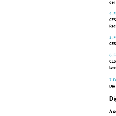
der
4. 
CES
Rec
5. 
CES
6. 
CES
ler
7. 
Die
Di
A s