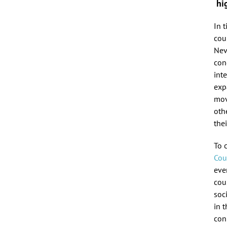
hig
In 
cou
Nev
con
int
exp
mov
oth
the
To 
Cou
even
coun
soc
in 
con