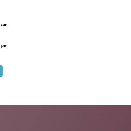
 can
8 pm