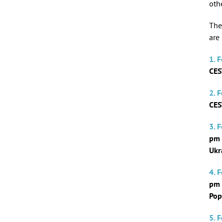
oth
The
are
1. 
CES
2. 
CES
3. 
pm 
Ukr
4. 
pm 
Pop
5. 