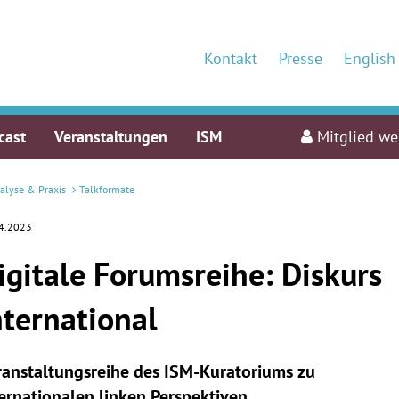
Kontakt
Presse
English
cast
Veranstaltungen
ISM
Mitglied w
alyse & Praxis
Talkformate
4.2023
igitale Forumsreihe: Diskurs
nternational
ranstaltungsreihe des ISM-Kuratoriums zu
ternationalen linken Perspektiven