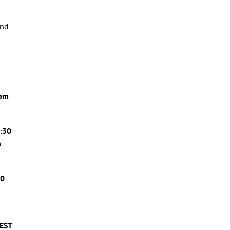
and
 pm
:30
n
30
CEST