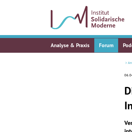
Analyse & Praxis
Forum
Pod
An
06.0
D
I
Ve
in