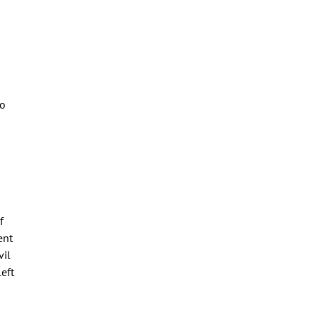
to
f
ent
vil
eft