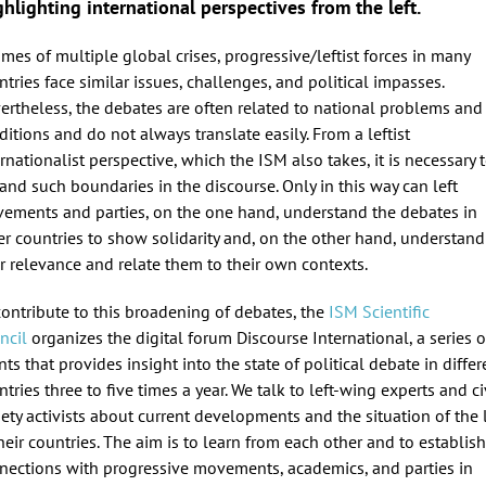
hlighting international perspectives from the left.
times of multiple global crises, progressive/leftist forces in many
ntries face similar issues, challenges, and political impasses.
ertheless, the debates are often related to national problems and
ditions and do not always translate easily. From a leftist
ernationalist perspective, which the ISM also takes, it is necessary 
and such boundaries in the discourse. Only in this way can left
ements and parties, on the one hand, understand the debates in
er countries to show solidarity and, on the other hand, understand
ir relevance and relate them to their own contexts.
contribute to this broadening of debates, the
ISM Scientific
ncil
organizes the digital forum Discourse International, a series o
ts that provides insight into the state of political debate in differ
tries three to five times a year. We talk to left-wing experts and ci
iety activists about current developments and the situation of the l
their countries. The aim is to learn from each other and to establish
nections with progressive movements, academics, and parties in