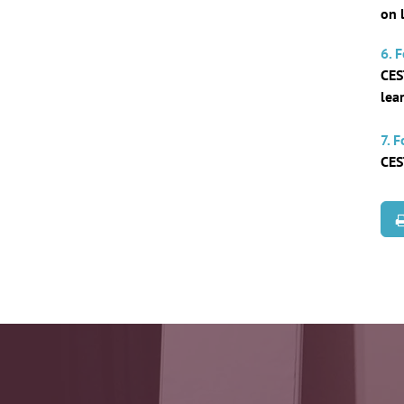
on 
6. 
CES
lea
7. 
CES