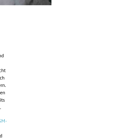
nd
cht
uch
rn.
ren
its
.
SM-
nd