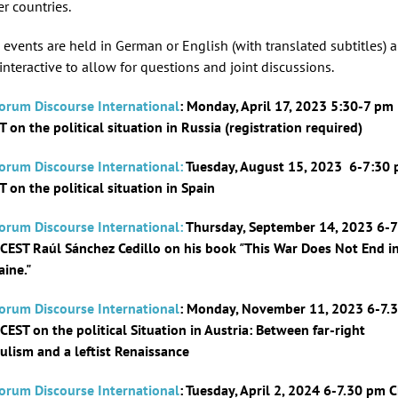
er countries.
 events are held in German or English (with translated subtitles) 
 interactive to allow for questions and joint discussions.
Forum Discourse International
: Monday, April 17, 2023 5:30-7 pm
T on the political situation in Russia (registration required)
Forum Discourse International:
Tuesday, August 15, 2023 6-7:30
T on the political situation in Spain
Forum Discourse International:
Thursday, September 14, 2023 6-7
CEST Raúl Sánchez Cedillo on his book
"
This War Does Not End i
aine."
Forum Discourse International
: Monday, November 11, 2023 6-7.
CEST on the political Situation in Austria: Between far-right
ulism and a leftist Renaissance
Forum Discourse International
: Tuesday, April 2, 2024 6-7.30 pm 