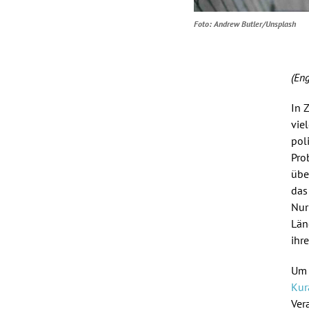
Foto: Andrew Butler/Unsplash
(Eng
In 
vie
pol
Pro
übe
das
Nur
Län
ihr
Um 
Kur
Ver