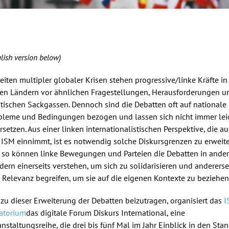
lish version below)
Zeiten multipler globaler Krisen stehen progressive/linke Kräfte in
len Ländern vor ähnlichen Fragestellungen, Herausforderungen u
itischen Sackgassen. Dennoch sind die Debatten oft auf nationale
bleme und Bedingungen bezogen und lassen sich nicht immer lei
rsetzen. Aus einer linken internationalistischen Perspektive, die a
 ISM einnimmt, ist es notwendig solche Diskursgrenzen zu erweite
 so können linke Bewegungen und Parteien die Debatten in ande
dern einerseits verstehen, um sich zu solidarisieren und andererse
e Relevanz begreifen, um sie auf die eigenen Kontexte zu beziehen
zu dieser Erweiterung der Debatten beizutragen, organisiert das
I
atorium
das digitale Forum Diskurs International, eine
anstaltungsreihe, die drei bis fünf Mal im Jahr Einblick in den Sta