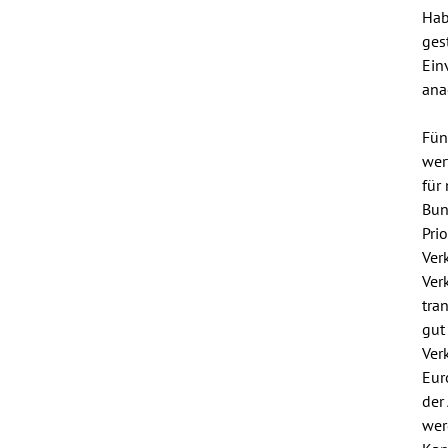
Hab
ges
Ein
ana
Fün
wer
für
Bun
Pri
Ver
Ver
tra
gut
Ver
Eur
der
wer