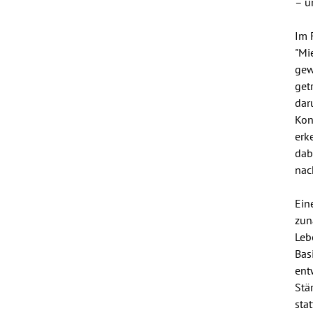
– u
Im 
"Mi
gew
get
dar
Kon
erk
dab
nac
Ein
zun
Leb
Bas
ent
Stä
sta