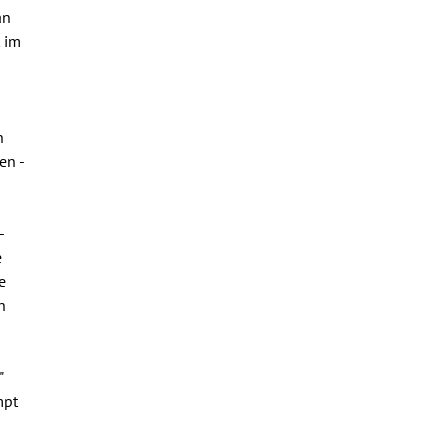
an
 im
n
en -
-
e
e
n
"
mpt