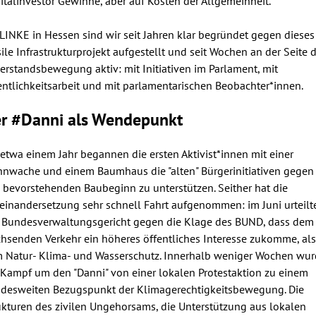
italinvestor Gewinne, aber auf Kosten der Allgemeinheit.
 LINKE in Hessen sind wir seit Jahren klar begründet gegen dieses
sile Infrastrukturprojekt aufgestellt und seit Wochen an der Seite 
erstandsbewegung aktiv: mit Initiativen im Parlament, mit
entlichkeitsarbeit und mit parlamentarischen Beobachter*innen.
r #Danni als Wendepunkt
 etwa einem Jahr begannen die ersten Aktivist*innen mit einer
nwache und einem Baumhaus die "alten" Bürgerinitiativen gegen
 bevorstehenden Baubeginn zu unterstützen. Seither hat die
einandersetzung sehr schnell Fahrt aufgenommen: im Juni urteilt
 Bundesverwaltungsgericht gegen die Klage des BUND, dass dem
hsenden Verkehr ein höheres öffentliches Interesse zukomme, als
 Natur- Klima- und Wasserschutz. Innerhalb weniger Wochen wu
 Kampf um den "Danni" von einer lokalen Protestaktion zu einem
desweiten Bezugspunkt der Klimagerechtigkeitsbewegung. Die
ukturen des zivilen Ungehorsams, die Unterstützung aus lokalen