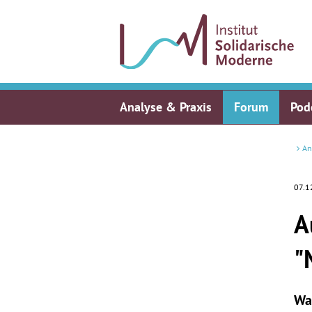
Analyse & Praxis
Forum
Pod
An
07.1
A
"
Wa