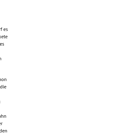
f es
kete
 es
h
hon
 die
g
ahn
er
rden