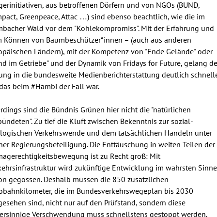
gerinitiativen, aus betroffenen Dörfern und von NGOs (BUND,
pact, Greenpeace, Attac …) sind ebenso beachtlich, wie die im
bacher Wald vor dem "Kohlekompromiss". Mit der Erfahrung und
 Können von Baumbeschützer*innen – (auch aus anderen
opäischen Ländern), mit der Kompetenz von "Ende Gelände" oder
nd im Getriebe" und der Dynamik von Fridays for Future, gelang de
ung in die bundesweite Medienberichterstattung deutlich schnelle
 das beim #Hambi der Fall war.
erdings sind die Bündnis Grünen hier nicht die "natürlichen
bündeten". Zu tief die Kluft zwischen Bekenntnis zur sozial-
logischen Verkehrswende und dem tatsächlichen Handeln unter
ner Regierungsbeteiligung. Die Enttäuschung in weiten Teilen der
magerechtigkeitsbewegung ist zu Recht groß: Mit
kehrsinfrastruktur wird zukünftige Entwicklung im wahrsten Sinne
on gegossen. Deshalb müssen die 850 zusätzlichen
obahnkilometer, die im Bundesverkehrswegeplan bis 2030
gesehen sind, nicht nur auf den Prüfstand, sondern diese
ersinnige Verschwendung muss schnellstens gestoppt werden.