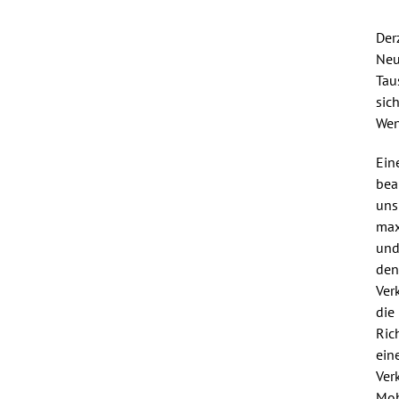
Der
Neu
Tau
sic
Wen
Ein
bea
uns
max
und
den
Ver
die
Ric
ein
Ver
Mobi