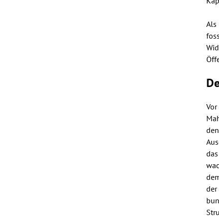
Kap
Als
fos
Wid
Öff
De
Vor
Mah
den
Aus
das
wac
dem
der
bun
Str