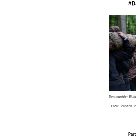
#D
Dannenröder Wald
Leonard L
Par