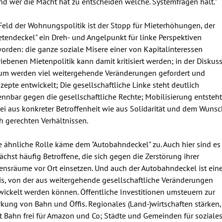
nd wer die Macht hat zu entscheiden welche. Systemfragen halt."
Feld der Wohnungspolitik ist der Stopp für Mieterhöhungen, der
etendeckel" ein Dreh- und Angelpunkt für linke Perspektiven
orden: die ganze soziale Misere einer von Kapitalinteressen
riebenen Mietenpolitik kann damit kritisiert werden; in der Diskus
um werden viel weitergehende Veränderungen gefordert und
zepte entwickelt; Die gesellschaftliche Linke steht deutlich
ennbar gegen die gesellschaftliche Rechte; Mobilisierung entsteht
ei aus konkreter Betroffenheit wie aus Solidarität und dem Wunsc
h gerechten Verhältnissen.
e ähnliche Rolle käme dem "Autobahndeckel" zu. Auch hier sind es
ächst häufig Betroffene, die sich gegen die Zerstörung ihrer
ensräume vor Ort einsetzen. Und auch der Autobahndeckel ist ein
is, von der aus weitergehende gesellschaftliche Veränderungen
wickelt werden können. Öffentliche Investitionen umsteuern zur
rkung von Bahn und Öffis. Regionales (Land-)wirtschaften stärken,
tt Bahn frei für Amazon und Co; Städte und Gemeinden für soziale