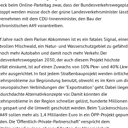
eck beim Online-Parteitag zwar, dass der Bundesverkehrswegepl
toppt werden müsse doch der grüne Landesverkehrsminister lässt
vernehmen mit dem CDU-Innenminister, den Bau der
chronistischen A49 vorantreiben.
f Jahre nach dem Pariser Abkommen ist es ein fatales Signal, eine
tvollen Mischwald, ein Natur- und Wasserschutzgebiet zu gefährd
 noch mehr Autobahn und damit noch mehr Verkehr. Der
desverkehrswegeplan 2030, der auch diesem Projekt höchste
orität einräumt, ist auf einen Zuwachs von 10% Pkw- und 40% Lkw
kehr ausgerichtet. In fast jedem Straßenbauprojekt werden örtlich
kehrsprobleme zur Begründung benutzt, obwohl es im Kern um di
nseuropäischen Verbindungen der "Exportnation" geht. Dabei liege
 durchdachte Alternativkonzepte vor. Damit könnten die
kehrsprobleme in der Region schneller gelöst, hunderte Millionen
o gespart und die Umwelt geschützt werden. Beim "Lückenschluss
 A49 sollen mehr als 1,4 Milliarden Euro in ein ÖPP-Projekt gepu
den. Die "Öffentlich-Private-Partnerschaft" verspricht dem