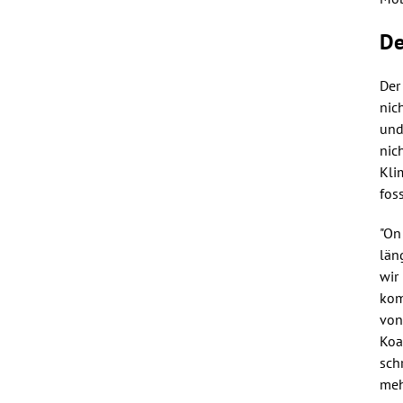
De
Der
nic
und
nic
Kli
fos
"On
län
wir
kom
von
Koa
sch
meh