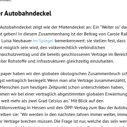
r Autobahndeckel
 Autobahndeckel zeigt wie der Mietendeckel an: Ein "Weiter so" dar
ht geben! In diesem Zusammenhang ist der Beitrag von Carole Ra
 Luisa Neubauer
im Spiegel
bemerkenswert: sie stellen fest, dass
ht möglich sein wird, den völkerrechtlich verbindlichen
maschutzvertrag und die bereits geschlossenen Verträge im Bereic
siler Rohstoffe und Infrastrukturen gleichzeitig einzuhalten.
 paper haben wir den globalen ökologischen Zusammenbruch sc
gst vertraglich besiegelt. Wenn man alle Verträge zusammenzählt,
 Menschen zum heutigen Zeitpunkt schon unterschrieben haben,
men wir bei einer vertraglich abgestimmten globalen Erwärmun
 weit mehr als zwei Grad Celsius an." Mit Blick auf den
litionsvertrag in Hessen und den ÖPP-Vertrag zum Bau der Autob
reiben sie: "Wir werden in den nächsten Jahren immer weiter, imm
r Verträge brechen müssen. Die Frage ist nur, welche das sein we