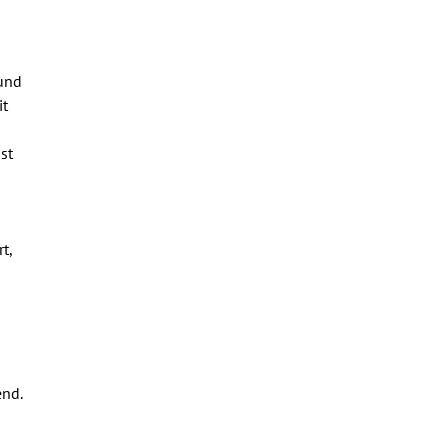
und
it
st
t,
nd.