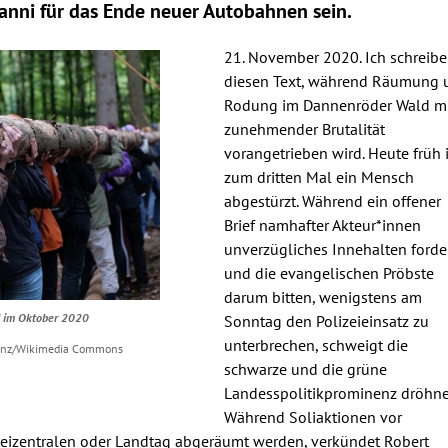
anni für das Ende neuer Autobahnen sein.
21. November 2020. Ich schreibe
diesen Text, während Räumung 
Rodung im Dannenröder Wald m
zunehmender Brutalität
vorangetrieben wird. Heute früh i
zum dritten Mal ein Mensch
abgestürzt. Während ein offener
Brief namhafter Akteur*innen
unverzügliches Innehalten forder
und die evangelischen Pröbste
darum bitten, wenigstens am
 im Oktober 2020
Sonntag den Polizeieinsatz zu
unterbrechen, schweigt die
enz/Wikimedia Commons
schwarze und die grüne
Landesspolitikprominenz dröhne
Während Soliaktionen vor
teizentralen oder Landtag abgeräumt werden, verkündet Robert