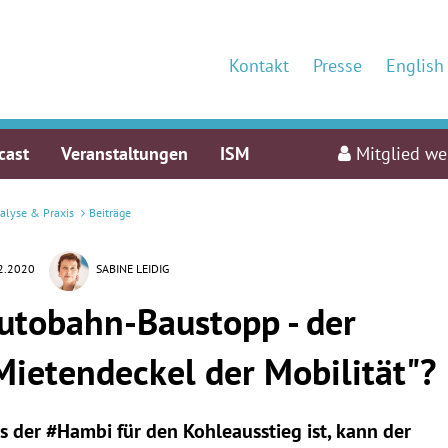
Kontakt
Presse
English
cast
Veranstaltungen
ISM
Mitglied w
alyse & Praxis
Beiträge
2.2020
SABINE LEIDIG
utobahn-Baustopp - der
Mietendeckel der Mobilität"?
s der #Hambi für den Kohleausstieg ist, kann der