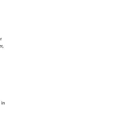
r
r,
 in