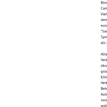
Bür
Cam
Ham
dem
eur
"Sa
Spr
als
All
Ver
öko
grü
Kli
Ver
Bet
Aut
vor
wid