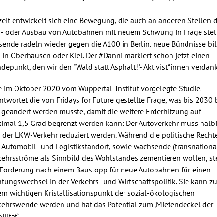
zeit entwickelt sich eine Bewegung, die auch an anderen Stellen 
- oder Ausbau von Autobahnen mit neuem Schwung in Frage stell
sende radeln wieder gegen die A100 in Berlin, neue Bündnisse bi
h in Oberhausen oder Kiel. Der #Danni markiert schon jetzt einen
depunkt, den wir den "Wald statt Asphalt!"- Aktivist*innen verdan
e im Oktober 2020 vom Wuppertal-Institut vorgelegte Studie,
ntwortet die von Fridays for Future gestellte Frage, was bis 2030 
 geändert werden müsste, damit die weitere Erderhitzung auf
imal 1,5 Grad begrenzt werden kann: Der Autoverkehr muss halbi
 der LKW-Verkehr reduziert werden. Während die politische Recht
 Automobil- und Logistikstandort, sowie wachsende (transnationa
kehrsströme als Sinnbild des Wohlstandes zementieren wollen, st
 Forderung nach einem Baustopp für neue Autobahnen für einen
htungswechsel in der Verkehrs- und Wirtschaftspolitik. Sie kann zu
em wichtigen Kristallisationspunkt der sozial-ökologischen
kehrswende werden und hat das Potential zum ‚Mietendeckel der
lität‘.