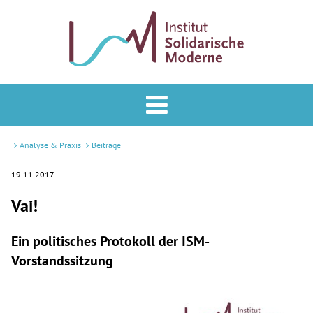
Analyse & Praxis
Forum
Analyse & Praxis
Beiträge
Podcast
19.11.2017
Vai!
Veranstaltungen
ISM
Ein politisches Protokoll der ISM-
Vorstandssitzung
Mitglied werden
Newsletter