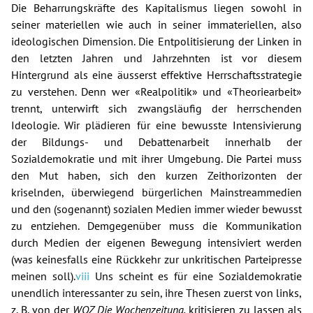
Die Beharrungskräfte des Kapitalismus liegen sowohl in
seiner materiellen wie auch in seiner immateriellen, also
ideologischen Dimension. Die Entpolitisierung der Linken in
den letzten Jahren und Jahrzehnten ist vor diesem
Hintergrund als eine äusserst effektive Herrschaftsstrategie
zu verstehen. Denn wer «Realpolitik» und «Theoriearbeit»
trennt, unterwirft sich zwangsläufig der herrschenden
Ideologie. Wir plädieren für eine bewusste Intensivierung
der Bildungs- und Debattenarbeit innerhalb der
Sozialdemokratie und mit ihrer Umgebung. Die Partei muss
den Mut haben, sich den kurzen Zeithorizonten der
kriselnden, überwiegend bürgerlichen Mainstreammedien
und den (sogenannt) sozialen Medien immer wieder bewusst
zu entziehen. Demgegenüber muss die Kommunikation
durch Medien der eigenen Bewegung intensiviert werden
(was keinesfalls eine Rückkehr zur unkritischen Parteipresse
meinen soll).
viii
Uns scheint es für eine Sozialdemokratie
unendlich interessanter zu sein, ihre Thesen zuerst von links,
z. B. von der
WOZ Die Wochenzeitung,
kritisieren zu lassen als