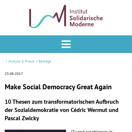
Analyse & Praxis
Forum
Analyse & Praxis
Beiträge
Podcast
23.08.2017
Make Social Democracy Great Again
Veranstaltungen
ISM
10 Thesen zum transformatorischen Aufbruch
der Sozialdemokratie von Cédric Wermut und
Mitglied werden
Pascal Zwicky
Newsletter
(Zuerst erschienen in