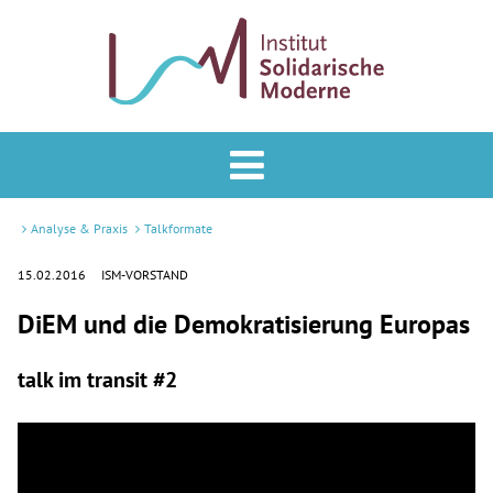
Analyse & Praxis
Forum
Analyse & Praxis
Talkformate
Podcast
15.02.2016
ISM-VORSTAND
DiEM und die Demokratisierung Europas
Veranstaltungen
ISM
talk im transit #2
Mitglied werden
Newsletter