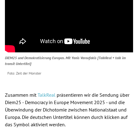
Spenden
Kontakt
Presse
English
DiEM25 und Demokratisierung Europas. Mit Yanis Varoufakis [TalkReal + talk im
transit Untertitel]
Zeit der Monster
Zusammen mit
TalkReal
präsentieren wir die Sendung über
Diem25 - Democracy in Europe Movement 2025 - und die
Überwindung der Dichotomie zwischen Nationalstaat und
Europa. Die deutschen Untertitel können durch klicken auf
das Symbol aktiviert werden.