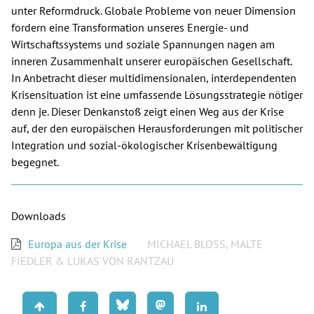
unter Reformdruck. Globale Probleme von neuer Dimension
Spenden
fordern eine Transformation unseres Energie- und
Wirtschaftssystems und soziale Spannungen nagen am
inneren Zusammenhalt unserer europäischen Gesellschaft.
Kontakt
In Anbetracht dieser multidimensionalen, interdependenten
Krisensituation ist eine umfassende Lösungsstrategie nötiger
Presse
denn je. Dieser Denkanstoß zeigt einen Weg aus der Krise
auf, der den europäischen Herausforderungen mit politischer
English
Integration und sozial-ökologischer Krisenbewältigung
begegnet.
Downloads
Europa aus der Krise
MICHAEL BLOSS, MALTE
FIEDLER & LUKAS VON RANTZAU