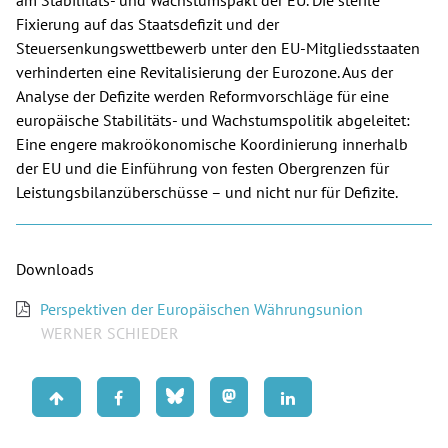
am Stabilitäts- und Wachstumspakt der EU. Die sterile
Fixierung auf das Staatsdefizit und der
Spenden
Steuersenkungswettbewerb unter den EU-Mitgliedsstaaten
verhinderten eine Revitalisierung der Eurozone. Aus der
Kontakt
Analyse der Defizite werden Reformvorschläge für eine
europäische Stabilitäts- und Wachstumspolitik abgeleitet:
Presse
Eine engere makroökonomische Koordinierung innerhalb
der EU und die Einführung von festen Obergrenzen für
English
Leistungsbilanzüberschüsse – und nicht nur für Defizite.
Downloads
Perspektiven der Europäischen Währungsunion
WERNER SCHIEDER